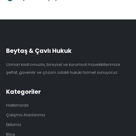
Beytaş & Çavlı Hukuk
Uzman kadromuzla, bireysel ve kurumsal müvekkillerimize
şeffaf, güvenilir ve çözüm odaklı hukuki hizmet sunuyoruz.
Kategoriler
Hakkımızda
Çalışma Alanlarımız
Ekibimiz
Blog