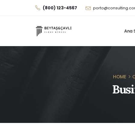
(800) 123-4567
porto@consulting.c
Ana 
HOME
C
Busi