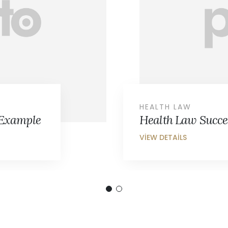
FAMILY LAW
xample
Family Law Succe