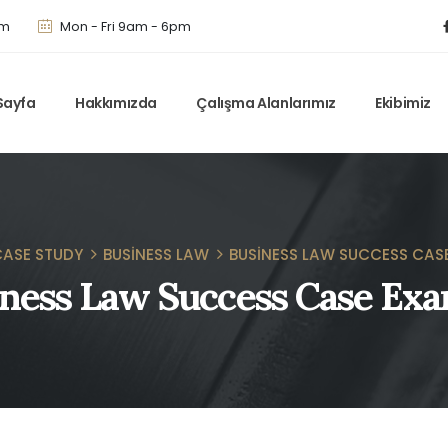
om
Mon - Fri 9am - 6pm
Sayfa
Hakkımızda
Çalışma Alanlarımız
Ekibimiz
ASE STUDY
BUSINESS LAW
BUSINESS LAW SUCCESS CAS
ness Law Success Case Ex