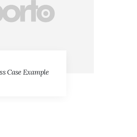
BUSINES
ss Case Example
Busines