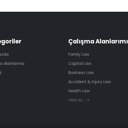
goriler
Çalışma Alanlarımı
ızda
Family Law
a Alanlarımız
Capital Law
z
Business Law
Accident & Injury Law
m
Health Law
VIEW ALL