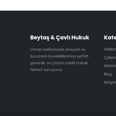
Beytaş & Çavlı Hukuk
Kate
Hakkım
Uzman kadromuzla, bireysel ve
kurumsal müvekkillerimize şeffaf,
Çalışm
güvenilir ve çözüm odaklı hukuki
Ekibimi
hizmet sunuyoruz.
Blog
İletişi