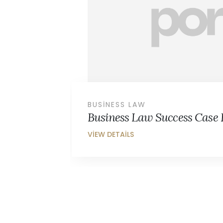
HEALTH LAW
Health Law Success Case E