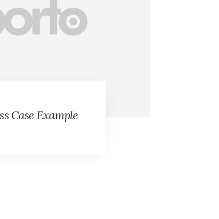
BUSINES
ss Case Example
Busines