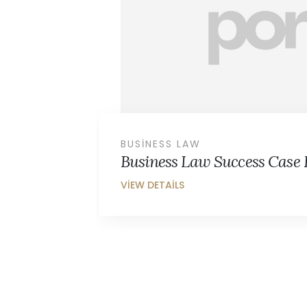
HEALTH LAW
Health Law Success Case E