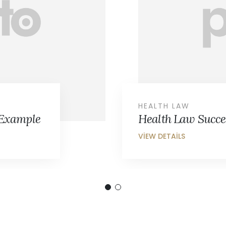
FAMILY LAW
xample
Family Law Succe