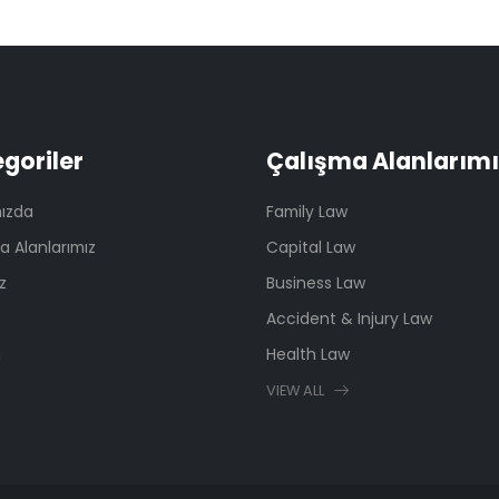
goriler
Çalışma Alanlarımı
ızda
Family Law
a Alanlarımız
Capital Law
z
Business Law
Accident & Injury Law
m
Health Law
VIEW ALL