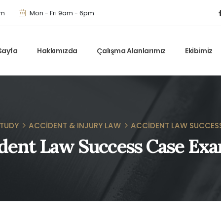
om
Mon - Fri 9am - 6pm
Sayfa
Hakkımızda
Çalışma Alanlarımız
Ekibimiz
STUDY
ACCIDENT & INJURY LAW
ACCIDENT LAW SUCCESS
dent Law Success Case Ex