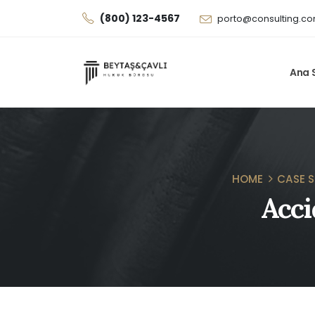
(800) 123-4567
porto@consulting.c
Ana 
HOME
CASE 
Acci