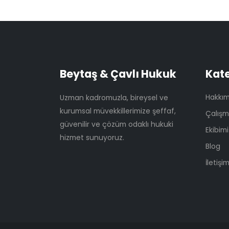
Beytaş & Çavlı Hukuk
Kate
Hakkım
Uzman kadromuzla, bireysel ve
kurumsal müvekkillerimize şeffaf,
Çalışm
güvenilir ve çözüm odaklı hukuki
Ekibimi
hizmet sunuyoruz.
Blog
İletişi